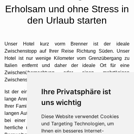
Erholsam und ohne Stress in
den Urlaub starten
Unser Hotel kurz vorm Brenner ist der ideale
Zwischenstopp auf Ihrer Reise Richtung Süden. Unser
Hotel ist nur wenige Kilometer vom Grenzübergang zu
Italien entfernt und daher der ideale Ort für eine
Zwischenübernachtung oder einen mehrtägigen
Zwischenstopp.
Ihre Privatsphäre ist
Ist der einzige Wermutstropfen Ihres Italien Urlaubs die
lange Anreise mit dem Auto? Dann gönnen Sie sich und
uns wichtig
Ihrer Familie eine Pause vom Verkehr, dem Stau und der
langen Autofahrt. Erholen Sie sich von den Anstrengungen
Diese Website verwendet Cookies
bei einer Zwischenübernachtung oder verbringen Sie
und Targeting Technologien, um
herrliche und entspannende Tage in der wundervollen
Ihnen ein besseres Internet-