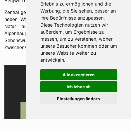
Bergwelt rund ums Wipptal, bevor es für Sie weiter geht.
Erlebnis zu ermöglichen und die
Werbung, die Sie sehen, besser an
Zentral gelegen, bietet unser Hotel kurz vor dem Brenner
Ihre Bedürfnisse anzupassen.
neben Wanderungen und sportlichen Aktivitäten in der
Diese Technologien nutzen wir
Natur auch die Möglichkeit eines Besuchs der
außerdem, um Ergebnisse zu
Alpenhauptstadt Innsbruck (20 km entfernt). Mit all Ihren
messen, um zu verstehen, woher
Sehenswürdigkeiten ist sie es absolut wert dort auf Ihrem
unsere Besucher kommen oder um
Zwischenstopp einen Tag zu verbringen.
unsere Website weiter zu
entwickeln.
Alle akzeptieren
Ich lehne ab
Einstellungen ändern
ANFRAGEN
BUCHEN
RESTPLÄTZE