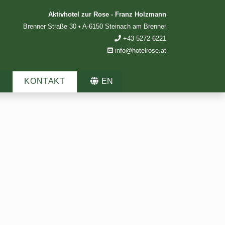
Aktivhotel zur Rose - Franz Holzmann
Brenner Straße 30
•
A
-
6150
Steinach am Brenner
+43 5272 6221
info@hotelrose.at
KONTAKT
EN