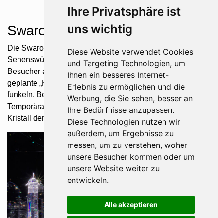
Ihre Privatsphäre ist
uns wichtig
Swarowski Kristallwelten
Die Swarovski Kristallwelten sind eine der Top-
Diese Website verwendet Cookies
Sehenswürdigkeiten in Österreich und begeistern
und Targeting Technologien, um
Besucher aus der ganzen Welt. Das von Andrè Heller
Ihnen ein besseres Internet-
geplante „Kristallmuseum“ lässt nicht nur Kinderaugen
Erlebnis zu ermöglichen und die
funkeln. Bestaunt werden können neben Dauer- &
Werbung, die Sie sehen, besser an
Temporärausstellungen, auch der größte und der kleinste
Ihre Bedürfnisse anzupassen.
Kristall der Welt.
Diese Technologien nutzen wir
außerdem, um Ergebnisse zu
messen, um zu verstehen, woher
unsere Besucher kommen oder um
unsere Website weiter zu
entwickeln.
Alle akzeptieren